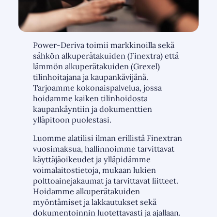
Power-Deriva toimii markkinoilla sekä
sähkön alkuperätakuiden (Finextra) että
lämmön alkuperätakuiden (Grexel)
tilinhoitajana ja kaupankävijänä.
Tarjoamme kokonaispalvelua, jossa
hoidamme kaiken tilinhoidosta
kaupankäyntiin ja dokumenttien
ylläpitoon puolestasi.
Luomme alatilisi ilman erillistä Finextran
vuosimaksua, hallinnoimme tarvittavat
käyttäjäoikeudet ja ylläpidämme
voimalaitostietoja, mukaan lukien
polttoainejakaumat ja tarvittavat liitteet.
Hoidamme alkuperätakuiden
myöntämiset ja lakkautukset sekä
dokumentoinnin luotettavasti ja ajallaan.