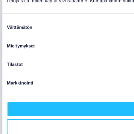
tietoja siitä, miten käytät sivustoamme. Kumppanimme voivat yhd
Suostumuksen
Välttämätön
valinta
Mieltymykset
Tilastot
Markkinointi