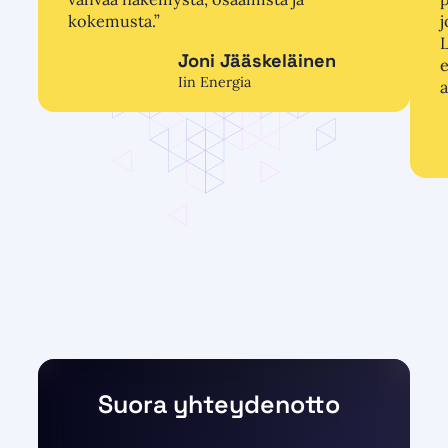
kokemusta.”
j
L
Joni Jääskeläinen
e
Iin Energia
a
Suora yhteydenotto