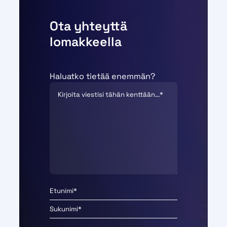
Ota yhteyttä
lomakkeella
Haluatko tietää enemmän?
N
i
E
m
t
i
S