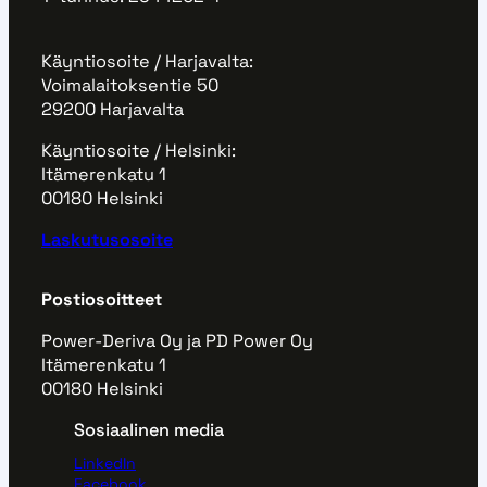
o
a
t
h
y
t
d
Käyntiosoite / Harjavalta:
-
o
a
Voimalaitoksentie 50
m
s
n
29200 Harjavalta
a
a
n
r
a
Käyntiosoite / Helsinki:
a
k
t
Itämerenkatu 1
i
k
u
00180 Helsinki
s
i
u
t
n
l
Laskutusosoite
e
a
i
n
a
v
h
Postiosoitteet
o
i
i
Power-Deriva Oy ja PD Power Oy
n
m
Itämerenkatu 1
t
a
00180 Helsinki
a
n
s
t
Sosiaalinen media
u
u
o
LinkedIn
o
Facebook