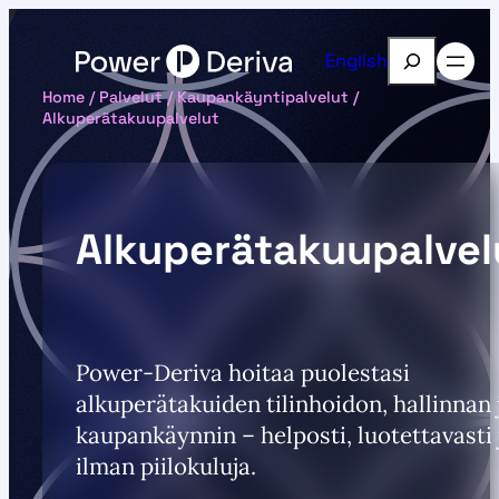
Siirry
sisältöön
Etsi
English
Home
/
Palvelut
/
Kaupankäyntipalvelut
/
Alkuperätakuupalvelut
Alkuperätakuupalvel
Power-Deriva hoitaa puolestasi
alkuperätakuiden tilinhoidon, hallinnan 
kaupankäynnin – helposti, luotettavasti 
ilman piilokuluja.