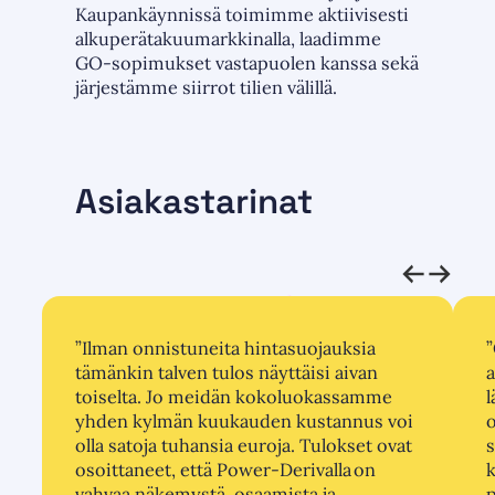
Kaupankäynnissä toimimme aktiivisesti
alkuperätakuumarkkinalla, laadimme
GO-sopimukset vastapuolen kanssa sekä
järjestämme siirrot tilien välillä.
Asiakastarinat
”Ilman onnistuneita hintasuojauksia
tämänkin talven tulos näyttäisi aivan
a
toiselta. Jo meidän kokoluokassamme
l
yhden kylmän kuukauden kustannus voi
olla satoja tuhansia euroja. Tulokset ovat
osoittaneet, että Power-Derivalla on
vahvaa näkemystä, osaamista ja
p