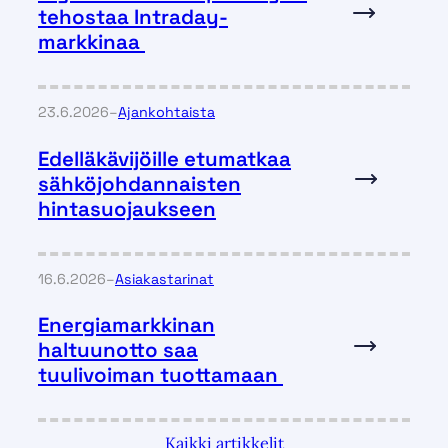
lisä
tehostaa Intraday-
:
ä
markkinaa
A
l
g
23.6.2026
–
Ajankohtaista
o
r
Edelläkävijöille etumatkaa
Lue
i
lisä
sähköjohdannaisten
t
:
ä
hintasuojaukseen
m
E
i
d
n
e
e
16.6.2026
–
Asiakastarinat
l
n
l
k
Energiamarkkinan
Lue
ä
a
lisä
haltuunotto saa
k
u
:
ä
tuulivoiman tuottamaan
ä
p
E
v
a
n
i
n
e
j
Kaikki artikkelit