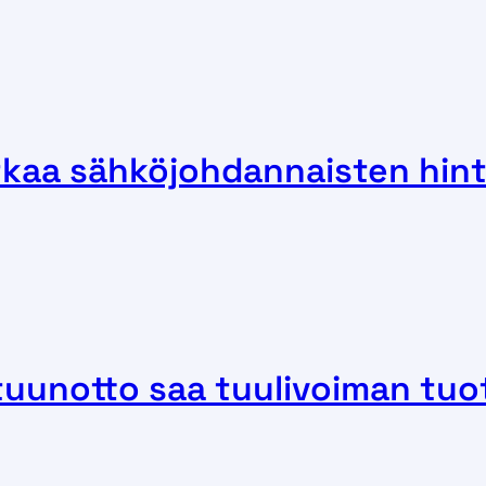
atkaa sähköjohdannaisten hi
tuunotto saa tuulivoiman tu