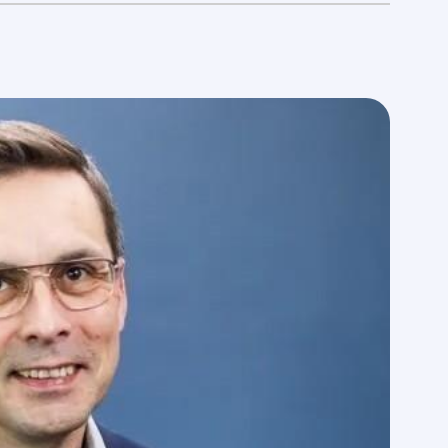
Reservi- ja säätösähkömarkkinat
Päästökauppa
Kaasukauppa
Alkuperätakuut
Selvityspalvelut
Back Office -palvelut
Taseselvityspalvelut