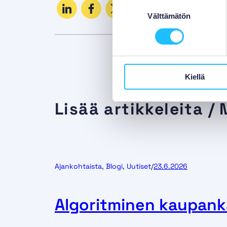
Suostumuksen
Välttämätön
valinta
Kiellä
Lisää artikkeleita / 
Ajankohtaista
, 
Blogi
, 
Uutiset
/
23.6.2026
Algoritminen kaupank