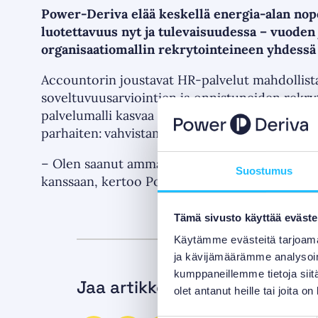
Power-Deriva elää keskellä energia-alan nop
luotettavuus nyt ja tulevaisuudessa – vuoden
organisaatiomallin rekrytointeineen yhdess
Accountorin joustavat HR-palvelut mahdollist
soveltuvuusarviointien ja onnistuneiden rek
palvelumalli kasvaa Power-Derivan rinnalla, t
parhaiten: vahvistamaan asiakkaidemme kilpai
– Olen saanut ammattimaista, osaavaa ja inhimil
Suostumus
kanssaan, kertoo Power-Derivan toimitusjoht
Tämä sivusto käyttää eväste
Käytämme evästeitä tarjoama
ja kävijämäärämme analysoim
kumppaneillemme tietoja siitä
Jaa artikkeli / Share article
olet antanut heille tai joita o