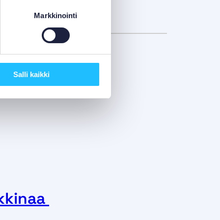
Markkinointi
Salli kaikki
kkinaa