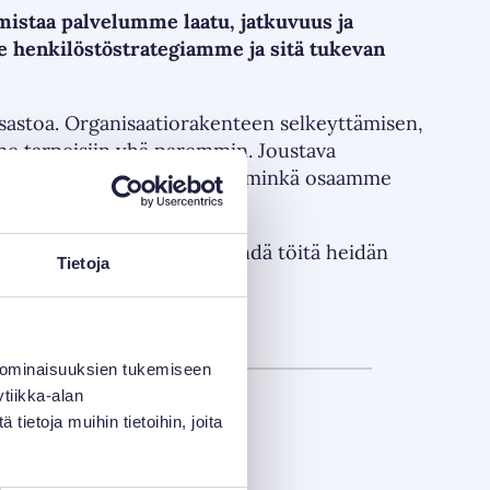
istaa palvelumme laatu, jatkuvuus ja
me henkilöstöstrategiamme ja sitä tukevan
astoa. Organisaatiorakenteen selkeyttämisen,
e tarpeisiin yhä paremmin. Joustava
työtä. Me keskitymme siihen, minkä osaamme
n juuri sen. On ollut ilo tehdä töitä heidän
Tietoja
 ominaisuuksien tukemiseen
tiikka-alan
ietoja muihin tietoihin, joita