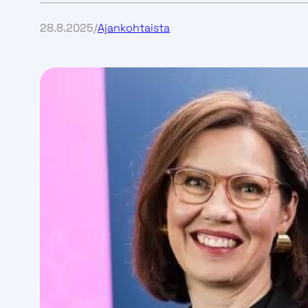
Salkunhallinta
Henkilökohtainen salkunhoitaja ja
28.8.2025
/
Ajankohtaista
neuvonanto
Markkinainformaation seuranta ja
jalostus asiakkaan eduksi
Asiakkaan liiketoiminnan
mallintaminen
Riskikäsikirjat
Järjestelmäratkaisut liiketoiminnan
tueksi
Riskienhallintajärjestelmät
Sähkön tukkukaupan
järjestelmäpalvelut
Strateginen neuvonta ja konsultointi