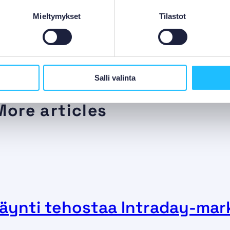
Mieltymykset
Tilastot
Salli valinta
More articles
äynti tehostaa Intraday-mar