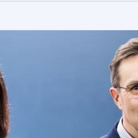
Tuuli- ja aurinkovoiman
markkinahintaennusteet
Konsultointipalvelut:
Asiakaskohtaiset analyysit
Energiamarkkinakatsaukset ja –
analyysit
Tulevaisuuden sähkömarkkinoiden
skenaariotarkastelut