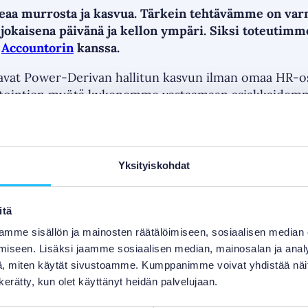
eaa murrosta ja kasvua. Tärkein tehtävämme on varm
 jokaisena päivänä ja kellon ympäri. Siksi toteutim
ä
Accountorin
kanssa.
avat Power-Derivan hallitun kasvun ilman omaa HR-os
rytointien myötä kykenemme vastaamaan asiakkaidemm
ukien niin rekrytointeja kuin päivittäistä henkilöstö
lukykyä muuttuvilla sähkömarkkinoilla.
listä palvelua. On helppo sanoa, mitä tarvitsen, ja saa
Yksityiskohdat
aja
Suvi Paaso
.
itä
mme sisällön ja mainosten räätälöimiseen, sosiaalisen median
iseen. Lisäksi jaamme sosiaalisen median, mainosalan ja analy
, miten käytät sivustoamme. Kumppanimme voivat yhdistää näitä t
n kerätty, kun olet käyttänyt heidän palvelujaan.