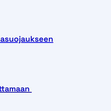
ntasuojaukseen
ottamaan