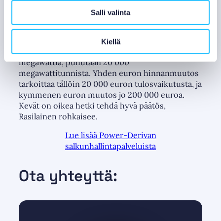
heidän näkökulmastaan, kertoo
Jani Rasilainen
.
Salli valinta
Myös palvelun potentiaali on helppo laskea.
– Toisessa kvartaalissa on noin 2 000 tuntia. Jos
Kiellä
suojattava sähkön määrä on esimerkiksi 10
megawattia, puhutaan 20 000
megawattitunnista. Yhden euron hinnanmuutos
tarkoittaa tällöin 20 000 euron tulosvaikutusta, ja
kymmenen euron muutos jo 200 000 euroa.
Kevät on oikea hetki tehdä hyvä päätös,
Rasilainen rohkaisee.
Lue lisää Power-Derivan
salkunhallintapalveluista
Ota yhteyttä: