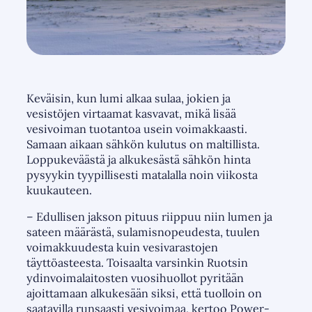
Keväisin, kun lumi alkaa sulaa, jokien ja
vesistöjen virtaamat kasvavat, mikä lisää
vesivoiman tuotantoa usein voimakkaasti.
Samaan aikaan sähkön kulutus on maltillista.
Loppukeväästä ja alkukesästä sähkön hinta
pysyykin tyypillisesti matalalla noin viikosta
kuukauteen.
– Edullisen jakson pituus riippuu niin lumen ja
sateen määrästä, sulamisnopeudesta, tuulen
voimakkuudesta kuin vesivarastojen
täyttöasteesta. Toisaalta varsinkin Ruotsin
ydinvoimalaitosten vuosihuollot pyritään
ajoittamaan alkukesään siksi, että tuolloin on
saatavilla runsaasti vesivoimaa, kertoo Power-