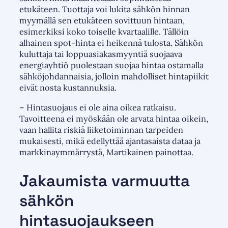
etukäteen. Tuottaja voi lukita sähkön hinnan
myymällä sen etukäteen sovittuun hintaan,
esimerkiksi koko toiselle kvartaalille. Tällöin
alhainen spot-hinta ei heikennä tulosta. Sähkön
kuluttaja tai loppuasiakasmyyntiä suojaava
energiayhtiö puolestaan suojaa hintaa ostamalla
sähköjohdannaisia, jolloin mahdolliset hintapiikit
eivät nosta kustannuksia.
– Hintasuojaus ei ole aina oikea ratkaisu.
Tavoitteena ei myöskään ole arvata hintaa oikein,
vaan hallita riskiä liiketoiminnan tarpeiden
mukaisesti, mikä edellyttää ajantasaista dataa ja
markkinaymmärrystä, Martikainen painottaa.
Jakaumista varmuutta
sähkön
hintasuojaukseen