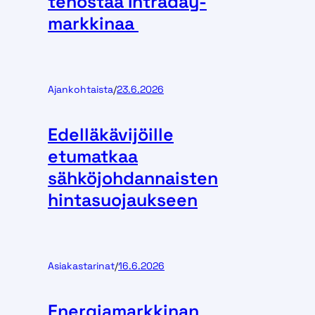
tehostaa Intraday-
markkinaa
Ajankohtaista
/
23.6.2026
Edelläkävijöille
etumatkaa
sähköjohdannaisten
hintasuojaukseen
Asiakastarinat
/
16.6.2026
Energiamarkkinan