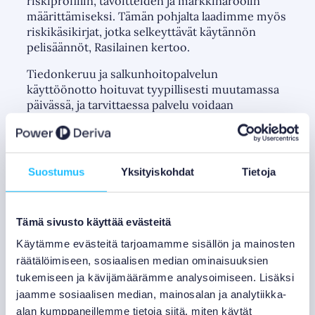
riskiprofiilin, tavoitteiden ja markkinaroolin
määrittämiseksi. Tämän pohjalta laadimme myös
riskikäsikirjat, jotka selkeyttävät käytännön
pelisäännöt, Rasilainen kertoo.
Tiedonkeruu ja salkunhoitopalvelun
käyttöönotto hoituvat tyypillisesti muutamassa
päivässä, ja tarvittaessa palvelu voidaan
integroida asiakkaan omiin
sähköhallintajärjestelmiin. Palvelu soveltuu
pienille ja keskisuurille energiayhtiöille,
kunnallisille energiayhtiöille,
Suostumus
Yksityiskohdat
Tietoja
teollisuusyrityksille, joilla on merkittävä
sähkönkulutus, sekä energiamurroksen
toimijoille – kaikille, joita kiinnostaa ennen
Tämä sivusto käyttää evästeitä
kaikkea tuloksen vaihtelun ja sähkön hintariskien
hallinta kvartaaleittain.
Käytämme evästeitä tarjoamamme sisällön ja mainosten
räätälöimiseen, sosiaalisen median ominaisuuksien
Palvelu toimii kuukausiveloituksella ja perustuu
tukemiseen ja kävijämäärämme analysoimiseen. Lisäksi
jatkuvaan seurantaan. Markkinainformaatio
jaamme sosiaalisen median, mainosalan ja analytiikka-
koostuu analyysitiimin raporteista ja EMPS-
alan kumppaneillemme tietoja siitä, miten käytät