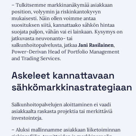
– Tulkitsemme markkinanäkymää asiakkaan
position, volyymin ja riskinkantokyvyn
mukaisesti. Näin ollen voimme antaa
suosituksen siitä, kannattaako sähkön hintaa
suojata paljon, vähän vai ei lainkaan. Kysymys on
jatkuvasta neuvonanto- tai
salkunhoitopalvelusta, jatkaa
Jani Rasilainen
,
Power-Derivan Head of Portfolio Management
and Trading Services.
Askeleet kannattavaan
sähkömarkkinastrategiaan
Salkunhoitopalvelujen aloittaminen ei vaadi
asiakkaalta raskasta projektia tai merkittäviä
investointeja.
– Aluksi mallinnamme asiakkaan liiketoiminnan