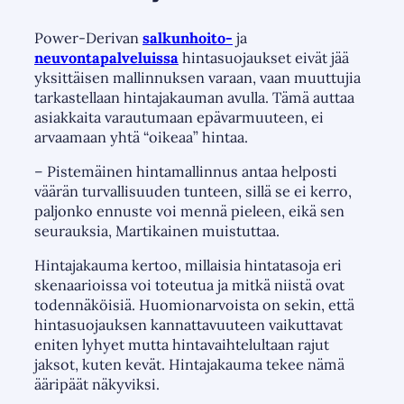
Power-Derivan
salkunhoito-
ja
neuvontapalveluissa
hintasuojaukset eivät jää
yksittäisen mallinnuksen varaan, vaan muuttujia
tarkastellaan hintajakauman avulla. Tämä auttaa
asiakkaita varautumaan epävarmuuteen, ei
arvaamaan yhtä “oikeaa” hintaa.
– Pistemäinen hintamallinnus antaa helposti
väärän turvallisuuden tunteen, sillä se ei kerro,
paljonko ennuste voi mennä pieleen, eikä sen
seurauksia, Martikainen muistuttaa.
Hintajakauma kertoo, millaisia hintatasoja eri
skenaarioissa voi toteutua ja mitkä niistä ovat
todennäköisiä. Huomionarvoista on sekin, että
hintasuojauksen kannattavuuteen vaikuttavat
eniten lyhyet mutta hintavaihtelultaan rajut
jaksot, kuten kevät. Hintajakauma tekee nämä
ääripäät näkyviksi.