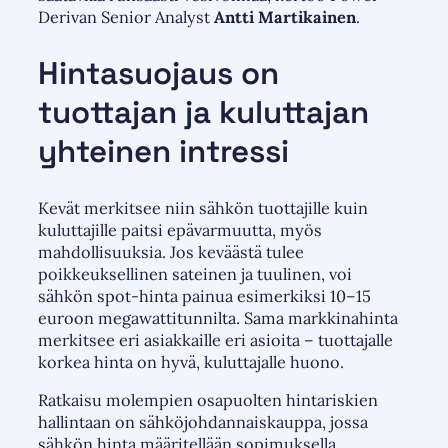
Derivan Senior Analyst
Antti Martikainen
.
Hintasuojaus on
tuottajan ja kuluttajan
yhteinen intressi
Kevät merkitsee niin sähkön tuottajille kuin
kuluttajille paitsi epävarmuutta, myös
mahdollisuuksia. Jos keväästä tulee
poikkeuksellinen sateinen ja tuulinen, voi
sähkön spot-hinta painua esimerkiksi 10–15
euroon megawattitunnilta. Sama markkinahinta
merkitsee eri asiakkaille eri asioita – tuottajalle
korkea hinta on hyvä, kuluttajalle huono.
Ratkaisu molempien osapuolten hintariskien
hallintaan on sähköjohdannaiskauppa, jossa
sähkön hinta määritellään sopimuksella