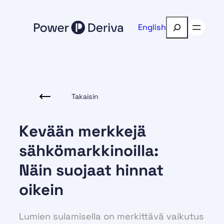
Siirry
sisältöön
Etsi
English
Takaisin
Kevään merkkejä
sähkömarkkinoilla:
Näin suojaat hinnat
oikein
Lumien sulamisella on merkittävä vaikutus