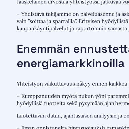
Jääskeläinen arvostaa yhteistyössä jatkuvaa v
– Yhdistävä tekijämme on palveluasenne ja asi
vain ”soittaa ja sparrailla”. Erityisen hyödyl
kaupankäyntipalvelut ja raportoinnin samasta p
Enemmän ennustetta
energiamarkkinoilla
Yhteistyön vaikuttavuus näkyy ennen kaikkea I
– Kumppanuuden myötä nukun yöni paremmin, si
hyödyllisiä tuotteita sekä pysymään ajan hermo
Luotettavan datan, ajantasaisen analyysin ja e
– Ilman onnistuneita hintasuojauksia tämänki