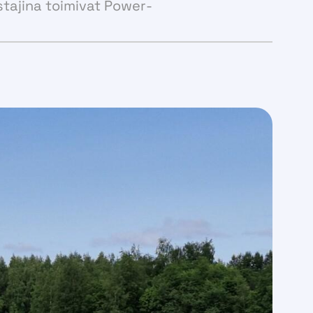
Reservi- ja säätösähkömarkkinat
stajina toimivat Power-
Päästökauppa
Kaasukauppa
Alkuperätakuut
Selvityspalvelut
Back Office -palvelut
Taseselvityspalvelut