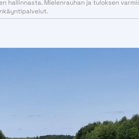
kien hallinnasta. Mielenrauhan ja tuloksen varmi
Tuuli- ja aurinkovoiman
ankäyntipalvelut.
markkinahintaennusteet
Konsultointipalvelut:
Asiakaskohtaiset analyysit
Energiamarkkinakatsaukset ja –
analyysit
Tulevaisuuden sähkömarkkinoiden
skenaariotarkastelut