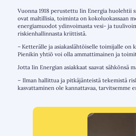
Vuonna 1918 perustettu Iin Energia huolehtii si
ovat maltillisia, toiminta on kokoluokassaan mo
energiamuodot ydinvoimasta vesi- ja tuulivoim
riskienhallinnasta kriittistä.
– Ketterälle ja asiakaslähtöiselle toimijalle o
Pienikin yhtiö voi olla ammattimainen ja toimit
Jotta Iin Energian asiakkaat saavat sähkönsä 
– Ilman hallittua ja pitkäjänteistä tekemistä ri
kasvattaminen ole kannattavaa, tarvitsemme e