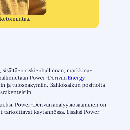
iiketoimintaa.
, sisältäen riskienhallinnan, markkina-
 mallinnetaan Power-Derivan
Energy
hin ja tulosnäkymiin. Sähkösalkun positioita
usrakenteisiin.
tueksi. Power-Derivan analyysiosaaminen on
ot tarkoittavat käytännössä. Lisäksi Power-