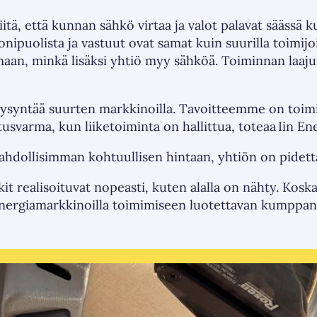
itä, että kunnan sähkö virtaa ja valot palavat säässä k
nipuolista ja vastuut ovat samat kuin suurilla toimijoi
aan, minkä lisäksi yhtiö myy sähköä. Toiminnan laajuu
n kysyntää suurten markkinoilla. Tavoitteemme on toimia
usvarma, kun liiketoiminta on hallittua, toteaa Iin En
mahdollisimman kohtuullisen hintaan, yhtiön on pidet
skit realisoituvat nopeasti, kuten alalla on nähty. Kosk
nergiamarkkinoilla toimimiseen luotettavan kumppan