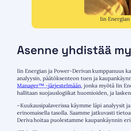
Iin Energian 
Asenne yhdistää my
Iin Energian ja Power-Derivan kumppanuus k
analyysin, päätöksenteon tuen ja kaupankäynni
Manager™ -järjestelmään
, jonka myötä Iin En
hallitaan suojauslogiikat huomioiden, ja lask
–Kuukausipalaverissa käymme läpi analyysit j
erinomaisella tasolla. Saamme jatkuvasti tietoa
Deriva hoitaa puolestamme kaupankäynnin eri 