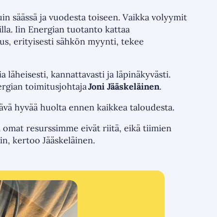
uin säässä ja vuodesta toiseen. Vaikka volyymit
lla. Iin Energian tuotanto kattaa
s, erityisesti sähkön myynti, tekee
 läheisesti, kannattavasti ja läpinäkyvästi.
ergian toimitusjohtaja
Joni Jääskeläinen
.
tävä hyvää huolta ennen kaikkea taloudesta.
a omat resurssimme eivät riitä, eikä tiimien
in, kertoo Jääskeläinen.