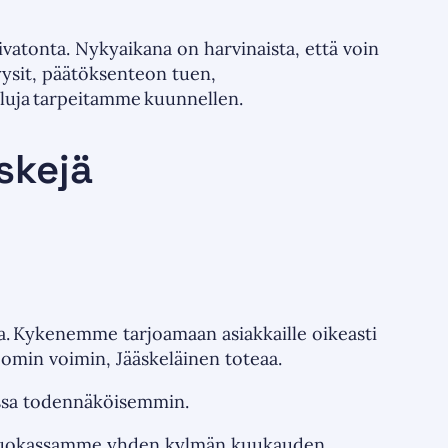
vatonta. Nykyaikana on harvinaista, että voin
yysit, päätöksenteon tuen,
veluja tarpeitamme kuunnellen.
skejä
. Kykenemme tarjoamaan asiakkaille oikeasti
a omin voimin, Jääskeläinen toteaa.
teissa todennäköisemmin.
kokoluokassamme yhden kylmän kuukauden