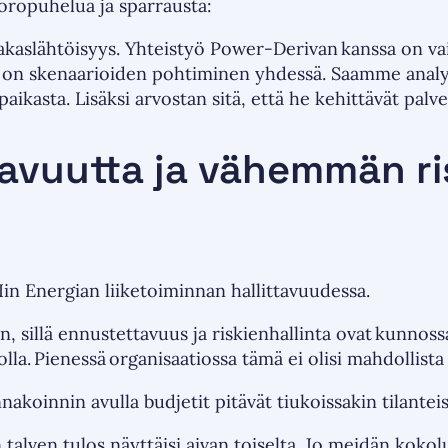
uoropuhelua ja sparrausta:
akaslähtöisyys. Yhteistyö Power-Derivan kanssa on vai
listä on skenaarioiden pohtiminen yhdessä. Saamme anal
aikasta. Lisäksi arvostan sitä, että he kehittävät pal
vuutta ja vähemmän ri
in Energian liiketoiminnan hallittavuudessa.
llä ennustettavuus ja riskienhallinta ovat kunnossa
lla. Pienessä organisaatiossa tämä ei olisi mahdollist
nnakoinnin avulla budjetit pitävät tiukoissakin tilan
n talven tulos näyttäisi aivan toiselta. Jo meidän 