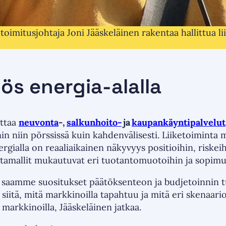
toimitusjohtaja Joni Jääskeläinen rakentaa hallittua l
ös energia-alalla
attaa
neuvonta
-,
salkunhoito-
ja
kaupankäyntipalvelut
n niin pörssissä kuin kahdenvälisesti. Liiketoiminta
ergialla on reaaliaikainen näkyvyys positioihin, riskei
entamallit mukautuvat eri tuotantomuotoihin ja sopim
a saamme suositukset päätöksenteon ja budjetoinnin 
 siitä, mitä markkinoilla tapahtuu ja mitä eri skenaari
markkinoilla, Jääskeläinen jatkaa.